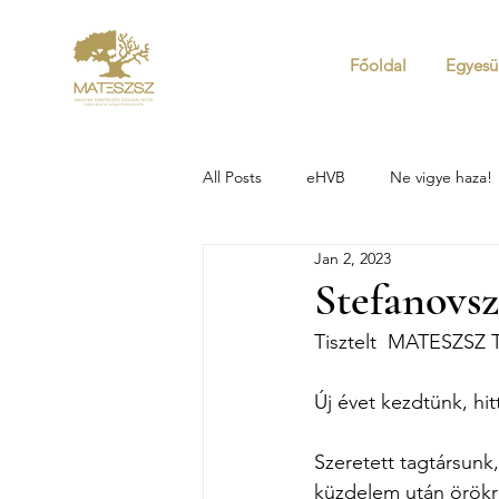
Főoldal
Egyesü
All Posts
eHVB
Ne vigye haza!
Jan 2, 2023
Stefanovs
Tisztelt  MATESZSZ 
Új évet kezdtünk, hit
Szeretett tagtársunk
küzdelem után örök