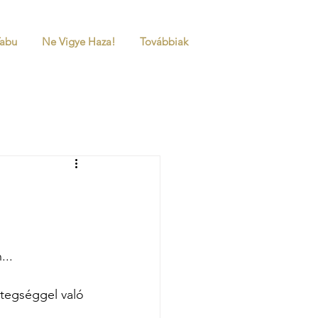
Tabu
Ne Vigye Haza!
Továbbiak
...
etegséggel való 