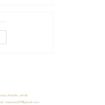
 szabadság. Egy kis kitérő a
ő felé.
pcsolat
ovics Katalin, elnök
ail:
mateszsz97@gmail.com