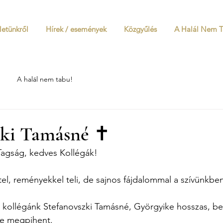
letünkről
Hírek / események
Közgyűlés
A Halál Nem 
A halál nem tabu!
zki Tamásné ✝
Tagság, kedves Kollégák!
tel, reményekkel teli, de sajnos fájdalommal a szívünkben
, kollégánk Stefanovszki Tamásné, Györgyike hosszas, b
re megpihent.