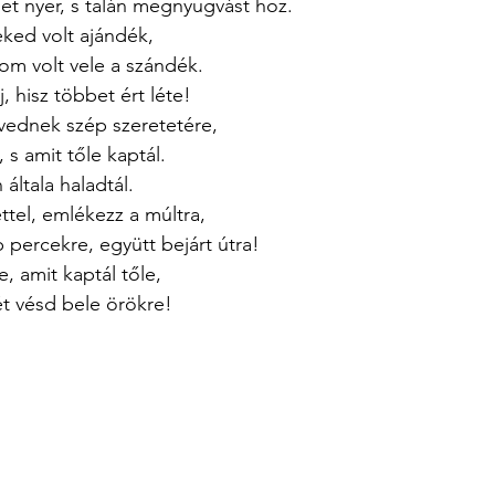
t nyer, s talán megnyugvást hoz.
eked volt ajándék,
lom volt vele a szándék.
, hisz többet ért léte!
vednek szép szeretetére,
 s amit tőle kaptál.
 általa haladtál.
ttel, emlékezz a múltra,
 percekre, együtt bejárt útra!
, amit kaptál tőle,
ét vésd bele örökre!