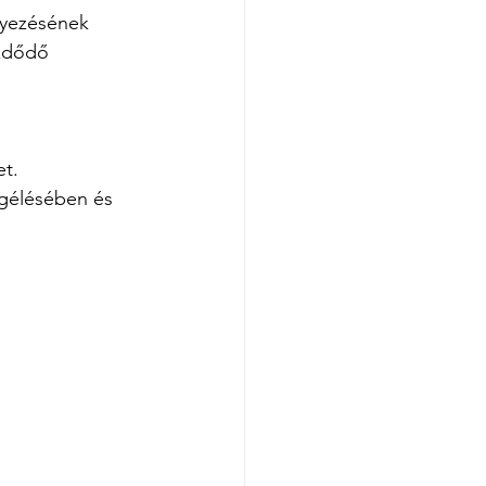
lyezésének 
ezdődő 
et.
egélésében és 