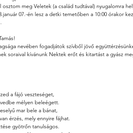
 osztom meg Veletek (a család tudtával) nyugalomra he
3.január 07.-én lesz a detki temetőben a 10:00 órakor k
.
 Tamás!
agsága nevében fogadjátok szívből jövő együttérzésünk
nek soraival kívánunk Nektek erőt és kitartást a gyász m
rzed a fájó veszteséget,
zívedbe mélyen beleégett.
eselyű mar bele a bánat,
an érzés, mely ennyire fájhat.
ztése gyötrőn tanulságos.