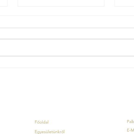
📖 Régen és ma – Hogyan
Nyári
búcsúztunk 100 évvel ezelőtt?
temet
Menu
Ka
Palk
Főoldal
E-M
Egyesületünkről