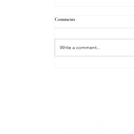
Comments
Write a comment...
☀️ Mi történik, ha a nyaralás
idején érkezik a legnehezebb hír?