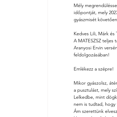
Mély megrendüléssel
időpontját, mely 202
gyászmisét követően
Kedves Lili, Márk és
A MATESZSZ teljes t
Aranyosi Ervin versé
feldolgozásában!
Emlékezz a szépre!
Mikor gyászolsz, áté
a pusztulást, mely s
Lelkedbe, mint dögk
nem is tudtad, hogy v
Ám szerettünk elves