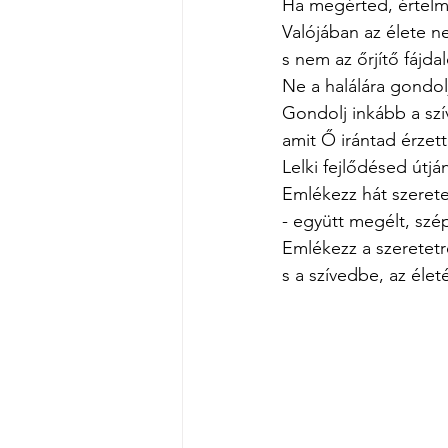
Ha megérted, értelme
Valójában az élete n
s nem az őrjítő fájda
Ne a halálára gondolj
Gondolj inkább a szí
amit Ő irántad érzett,
Lelki fejlődésed útján
Emlékezz hát szerete
- együtt megélt, szép
Emlékezz a szeretetre
s a szívedbe, az élet