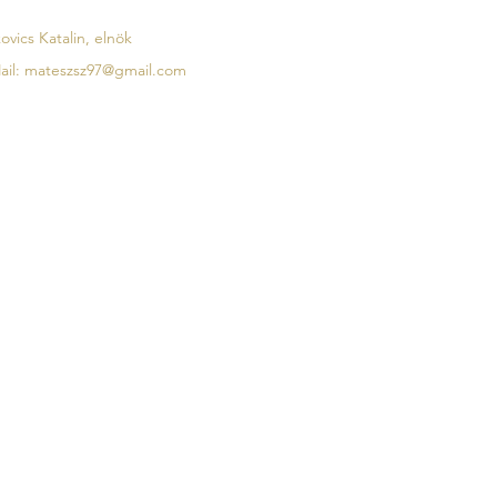
ovics Katalin, elnök
ail:
mateszsz97@gmail.com