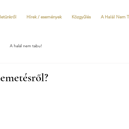
letünkről
Hírek / események
Közgyűlés
A Halál Nem 
A halál nem tabu!
temetésről?