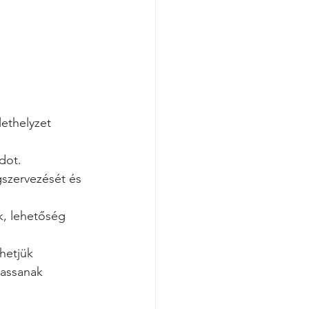
ethelyzet 
dot.
gszervezését és 
k, lehetőség 
hetjük 
tassanak 