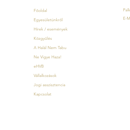
Palk
Főoldal
E-M
Egyesületünkről
Hírek / események
Közgyűlés
A Halál Nem Tabu
Ne Vigye Haza!
eHVB
Vállalkozások
Jogi asszisztencia
Kapcsolat