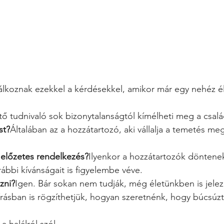
álkoznak ezekkel a kérdésekkel, amikor már egy nehéz él
ő tudnivaló sok bizonytalanságtól kímélheti meg a csalá
st?
Általában az a hozzátartozó, aki vállalja a temetés me
s előzetes rendelkezés?
Ilyenkor a hozzátartozók döntene
rábbi kívánságait is figyelembe véve.
zni?
Igen. Bár sokan nem tudják, még életünkben is jelez
írásban is rögzíthetjük, hogyan szeretnénk, hogy búcsúz