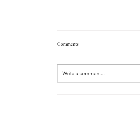
Comments
Write a comment...
☀️ Mi történik, ha a nyaralás
idején érkezik a legnehezebb hír?