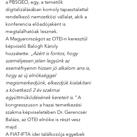
a PBSGEO, egy, a temetők 
digitalizálásában komoly tapasztalattal 
rendelkező nemzetközi vállalat, akik a 
konferencia előadójaként is 
megtalálhatóak lesznek.
A Magyarországot az OTEI-n keresztül 
képviselő Balogh Károly 
hozzátette: 
„Azért is fontos, hogy 
személyesen jelen legyünk az 
eseméfnyenm hizsen jó alkalom arra is, 
hogy az új elnökséggel 
megismerkedjünk, elkezdjük kialakítani 
a következő 2 év szakmai 
együttműködésének kereteit is.”
 A 
kongresszuson a hazai temetkezési 
szakma képviseletében Dr. Gerencsér 
Balázs, az OTEI elnöke is részt vesz 
majd.
A FIAT-IFTA idei találkozója egyebek 