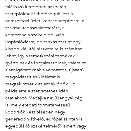
találkozó keretében az iparági 
szereplőknek lehetőségük lesz a 
nemzetközi üzleti kapcsolatépítésre, a 
szakmai tapasztalatcserére, a 
konferencia szekcióiból való 
inspirálódásra, de szokás szerint egy 
kisebb kiállítói részvételre is számítani 
lehet, így a temetkezési termékek 
gyártóinak és forgalmazóinak, valamint 
a szolgáltatóknak a változatos, újszerű 
megoldásait és kínálatát is 
megtekinthetik az érdeklődők. Jó 
példa erre a szervezethez idén 
csatlakozó Madajka nevű lengyel cég 
is, mely eredeti formatervezésű 
koporsók készítésében négy 
generáción átívelő, európai szinten is 
egyedülálló szakértelméről ismert vagy 