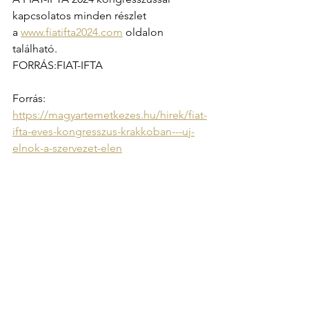
kapcsolatos minden részlet 
a 
www.fiatifta2024.com
 oldalon 
található.
FORRÁS:FIAT-IFTA
Forrás: 
https://magyartemetkezes.hu/hirek/fiat-
ifta-eves-kongresszus-krakkoban---uj-
elnok-a-szervezet-elen
See All
Recent Posts