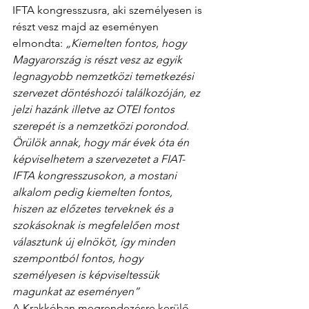
IFTA kongresszusra, aki személyesen is 
részt vesz majd az eseményen 
elmondta: 
„Kiemelten fontos, hogy 
Magyarország is részt vesz az egyik 
legnagyobb nemzetközi temetkezési 
szervezet döntéshozói találkozóján, ez 
jelzi hazánk illetve az OTEI fontos 
szerepét is a nemzetközi porondod. 
Örülök annak, hogy már évek óta én 
képviselhetem a szervezetet a FIAT-
IFTA kongresszusokon, a mostani 
alkalom pedig kiemelten fontos, 
hiszen az előzetes terveknek és a 
szokásoknak is megfelelően most 
választunk új elnököt, így minden 
szempontból fontos, hogy 
személyesen is képviseltessük 
magunkat az eseményen”
A Krakkóban megrendezésre kerülő 