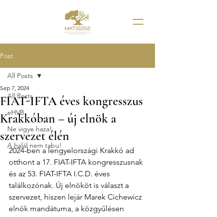
Post
All Posts
Sep 7, 2024
All Posts
FIAT-IFTA éves kongresszus
eHVB
Krakkóban – új elnök a
Ne vigye haza!
szervezet élén
A halál nem tabu!
2024-ben a lengyelországi Krakkó ad 
otthont a 17. FIAT-IFTA kongresszusnak 
és az 53. FIAT-IFTA I.C.D. éves 
találkozónak. Új elnököt is választ a 
szervezet, hiszen lejár Marek Cichewicz 
elnök mandátuma, a közgyűlésen 