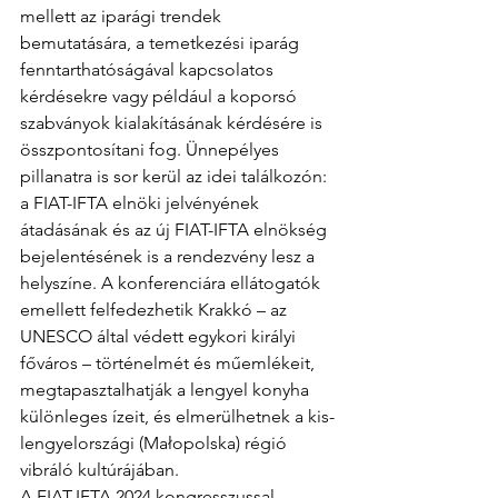
mellett az iparági trendek 
bemutatására, a temetkezési iparág 
fenntarthatóságával kapcsolatos 
kérdésekre vagy például a koporsó 
szabványok kialakításának kérdésére is 
összpontosítani fog. Ünnepélyes 
pillanatra is sor kerül az idei találkozón: 
a FIAT-IFTA elnöki jelvényének 
átadásának és az új FIAT-IFTA elnökség 
bejelentésének is a rendezvény lesz a 
helyszíne. A konferenciára ellátogatók 
emellett felfedezhetik Krakkó – az 
UNESCO által védett egykori királyi 
főváros – történelmét és műemlékeit, 
megtapasztalhatják a lengyel konyha 
különleges ízeit, és elmerülhetnek a kis-
lengyelországi (Małopolska) régió 
vibráló kultúrájában.
A FIAT-IFTA 2024 kongresszussal 