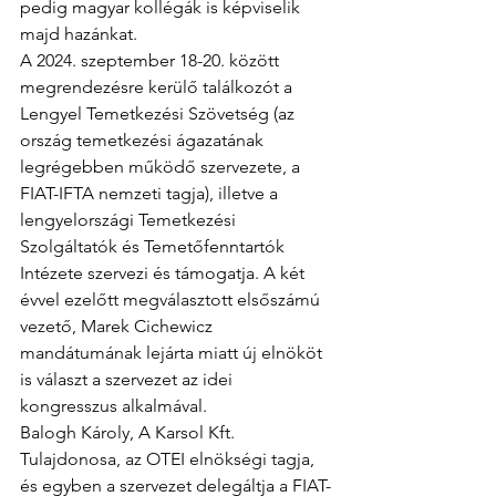
pedig magyar kollégák is képviselik 
majd hazánkat. 
A 2024. szeptember 18-20. között 
megrendezésre kerülő találkozót a 
Lengyel Temetkezési Szövetség (az 
ország temetkezési ágazatának 
legrégebben működő szervezete, a 
FIAT-IFTA nemzeti tagja), illetve a 
lengyelországi Temetkezési 
Szolgáltatók és Temetőfenntartók 
Intézete szervezi és támogatja. A két 
évvel ezelőtt megválasztott elsőszámú 
vezető, Marek Cichewicz 
mandátumának lejárta miatt új elnököt 
is választ a szervezet az idei 
kongresszus alkalmával.
Balogh Károly, A Karsol Kft. 
Tulajdonosa, az OTEI elnökségi tagja, 
és egyben a szervezet delegáltja a FIAT-