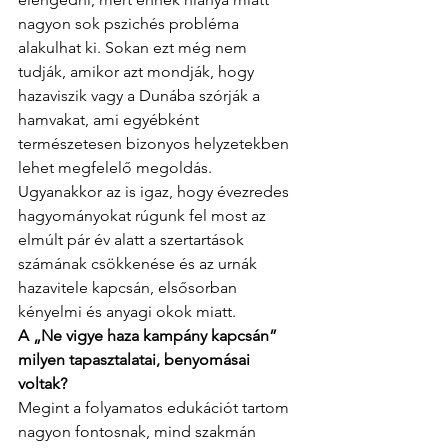
nagyon sok pszichés probléma 
alakulhat ki. Sokan ezt még nem 
tudják, amikor azt mondják, hogy 
hazaviszik vagy a Dunába szórják a 
hamvakat, ami egyébként 
természetesen bizonyos helyzetekben 
lehet megfelelő megoldás. 
Ugyanakkor az is igaz, hogy évezredes 
hagyományokat rúgunk fel most az 
elmúlt pár év alatt a szertartások 
számának csökkenése és az urnák 
hazavitele kapcsán, elsősorban 
kényelmi és anyagi okok miatt.
A „Ne vigye haza kampány kapcsán” 
milyen tapasztalatai, benyomásai 
voltak?
Megint a folyamatos edukációt tartom 
nagyon fontosnak, mind szakmán 