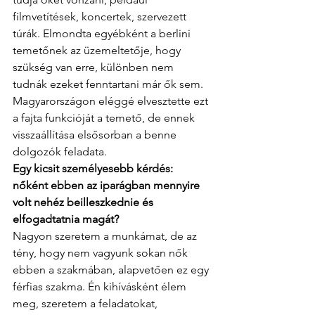
filmvetítések, koncertek, szervezett 
túrák. Elmondta egyébként a berlini 
temetőnek az üzemeltetője, hogy 
szükség van erre, különben nem 
tudnák ezeket fenntartani már ők sem. 
Magyarországon eléggé elvesztette ezt 
a fajta funkcióját a temető, de ennek 
visszaállítása elsősorban a benne 
dolgozók feladata.
Egy kicsit személyesebb kérdés: 
nőként ebben az iparágban mennyire 
volt nehéz beilleszkednie és 
elfogadtatnia magát?
Nagyon szeretem a munkámat, de az 
tény, hogy nem vagyunk sokan nők 
ebben a szakmában, alapvetően ez egy 
férfias szakma. Én kihívásként élem 
meg, szeretem a feladatokat, 