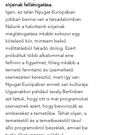
sírjainak fellátogatása.
Igen, ez talán Nyugat-Európában 
jobban benne van a társadalomban. 
Nálunk a halottaink sírjainak 
meglátogatása inkább sokszor egy 
kötelező kör, mintsem belső 
indíttatásból fakadó dolog. Ezért 
próbáltuk több alkalommal erre 
felhívni a figyelmet, főleg inkább a 
temető fenntartó és üzemeltető 
szervezeten keresztül, mert így van: 
Nyugat Európában ennek van kultúrája. 
Ugyanakkor például tavaly Berlinben 
azt láttuk, hogy ott is már programokat 
szerveznek azért, hogy bevonzzák az 
embereket a temetőbe. Tehát olyan, a 
temetéstől és a temetkezéstől távol 
álló programokról beszélek, amivel be 
tudja őket vonzani, például 