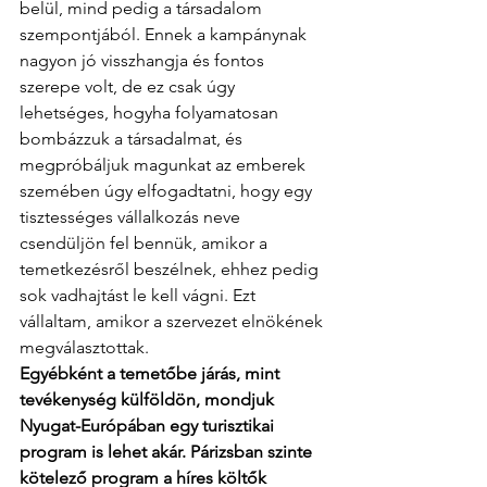
belül, mind pedig a társadalom 
szempontjából. Ennek a kampánynak 
nagyon jó visszhangja és fontos 
szerepe volt, de ez csak úgy 
lehetséges, hogyha folyamatosan 
bombázzuk a társadalmat, és 
megpróbáljuk magunkat az emberek 
szemében úgy elfogadtatni, hogy egy 
tisztességes vállalkozás neve 
csendüljön fel bennük, amikor a 
temetkezésről beszélnek, ehhez pedig 
sok vadhajtást le kell vágni. Ezt 
vállaltam, amikor a szervezet elnökének 
megválasztottak.
Egyébként a temetőbe járás, mint 
tevékenység külföldön, mondjuk 
Nyugat-Európában egy turisztikai 
program is lehet akár. Párizsban szinte 
kötelező program a híres költők 