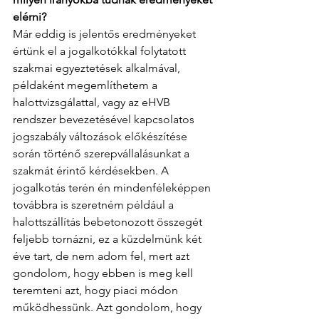
elérni?
Már eddig is jelentős eredményeket 
értünk el a jogalkotókkal folytatott 
szakmai egyeztetések alkalmával, 
példaként megemlíthetem a 
halottvizsgálattal, vagy az eHVB 
rendszer bevezetésével kapcsolatos 
jogszabály változások előkészítése 
során történő szerepvállalásunkat a 
szakmát érintő kérdésekben. A 
jogalkotás terén én mindenféleképpen 
továbbra is szeretném például a 
halottszállítás bebetonozott összegét 
feljebb tornázni, ez a küzdelmünk két 
éve tart, de nem adom fel, mert azt 
gondolom, hogy ebben is meg kell 
teremteni azt, hogy piaci módon 
működhessünk. Azt gondolom, hogy 