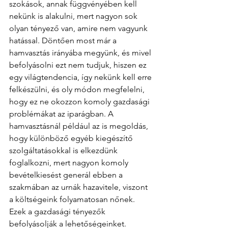
szokások, annak függvényében kell 
nekünk is alakulni, mert nagyon sok 
olyan tényező van, amire nem vagyunk 
hatással. Döntően most már a 
hamvasztás irányába megyünk, és mivel 
befolyásolni ezt nem tudjuk, hiszen ez 
egy világtendencia, így nekünk kell erre 
felkészülni, és oly módon megfelelni, 
hogy ez ne okozzon komoly gazdasági 
problémákat az iparágban. A 
hamvasztásnál például az is megoldás, 
hogy különböző egyéb kiegészítő 
szolgáltatásokkal is elkezdünk 
foglalkozni, mert nagyon komoly 
bevételkiesést generál ebben a 
szakmában az urnák hazavitele, viszont 
a költségeink folyamatosan nőnek. 
Ezek a gazdasági tényezők 
befolyásolják a lehetőségeinket. 