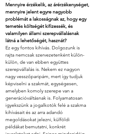
Mennyire érzékelik, az árérzékenységet, 
mennyire jelent egyre nagyobb 
problémát a lakosságnak az, hogy egy 
temetés költségét kifizessék, és 
valamilyen állami szerepvállalásnak 
látná a lehetőségét, hasznát?
Ez egy fontos kihívás. Dolgozunk is 
rajta nemcsak szervezetenként külön-
külön, de van ebben együttes 
szerepvállalás is. Nekem ez nagyon 
nagy vesszőparipám, mert így tudjuk 
képviselni a szakmát, egységesen, 
amelyben komoly szerepe van a 
generációváltásnak is. Folyamatosan 
igyekszünk a jogalkotók felé a szakma 
kihívásait és az arra adandó 
megoldásokat jelezni, külföldi 
példákat bemutatni, konkrét 
javaslatokat adni. Sajnos mindezidáig 