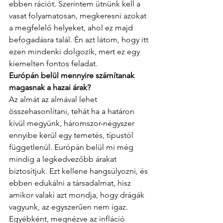
ebben rációt. Szerintem ütnünk kell a 
vasat folyamatosan, megkeresni azokat 
a megfelelő helyeket, ahol ez majd 
befogadásra talál. Én azt látom, hogy itt 
ezen mindenki dolgozik, mert ez egy 
kiemelten fontos feladat.
Európán belül mennyire számítanak 
magasnak a hazai árak?
Az almát az almával lehet 
összehasonlítani, tehát ha a határon 
kívül megyünk, háromszor-négyszer 
ennyibe kerül egy temetés, típustól 
függetlenül. Európán belül mi még 
mindig a legkedvezőbb árakat 
biztosítjuk. Ezt kellene hangsúlyozni, és 
ebben edukálni a társadalmat, hisz 
amikor valaki azt mondja, hogy drágák 
vagyunk, az egyszerűen nem igaz. 
Egyébként, megnézve az infláció 