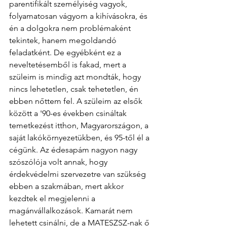
parentifikált személyiség vagyok, 
folyamatosan vágyom a kihívásokra, és 
én a dolgokra nem problémaként 
tekintek, hanem megoldandó 
feladatként. De egyébként ez a 
neveltetésemből is fakad, mert a 
szüleim is mindig azt mondták, hogy 
nincs lehetetlen, csak tehetetlen, én 
ebben nőttem fel. A szüleim az elsők 
között a '90-es években csináltak 
temetkezést itthon, Magyarországon, a 
saját lakókörnyezetükben, és 95-től él a 
cégünk. Az édesapám nagyon nagy 
szószólója volt annak, hogy 
érdekvédelmi szervezetre van szükség 
ebben a szakmában, mert akkor 
kezdtek el megjelenni a 
magánvállalkozások. Kamarát nem 
lehetett csinálni, de a MATESZSZ-nak ő 