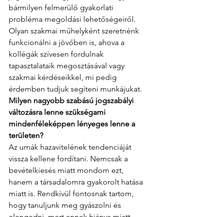
bármilyen felmerülő gyakorlati 
probléma megoldási lehetőségeiről. 
Olyan szakmai műhelyként szeretnénk 
funkcionálni a jövőben is, ahova a 
kollégák szívesen fordulnak 
tapasztalataik megosztásával vagy 
szakmai kérdéseikkel, mi pedig 
érdemben tudjuk segíteni munkájukat.
Milyen nagyobb szabású jogszabályi 
változásra lenne szükségami 
mindenféleképpen lényeges lenne a 
területen?
Az urnák hazavitelének tendenciáját 
vissza kellene fordítani. Nemcsak a 
bevételkiesés miatt mondom ezt, 
hanem a társadalomra gyakorolt hatása 
miatt is. Rendkívül fontosnak tartom, 
hogy tanuljunk meg gyászolni és 
elengedni, mert ennek hiánya miatt 