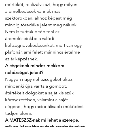
mértékét, realizálva azt, hogy milyen 
áremelkedések vannak más 
szektorokban, ahhoz képest még 
mindig töredéke jelent meg nálunk. 
Nem is tudtuk beépíteni az 
áremeléseinkbe a valódi 
költségnövekedésünket, mert van egy 
plafonár, ami felett már nincs értelme 
az ár képzésnek.
A cégeknek mindez mekkora 
nehézséget jelent? 
Nagyon nagy nehézségeket okoz, 
mindenki újra varrta a gombot, 
átértékelt dolgokat a saját kis szűk 
környezetében, valamint a saját 
cégénél, hogy racionálisabb működést 
tudjon elérni.
A MATESZSZ-nak mi lehet a szerepe, 
milyen irányokba tudnak eredményeket 