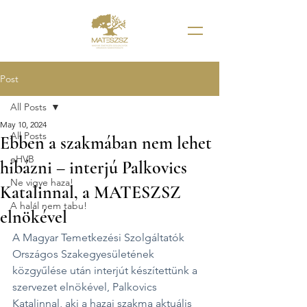
Post
All Posts
May 10, 2024
All Posts
Ebben a szakmában nem lehet
eHVB
hibázni – interjú Palkovics
Ne vigye haza!
Katalinnal, a MATESZSZ
A halál nem tabu!
elnökével
A Magyar Temetkezési Szolgáltatók 
Országos Szakegyesületének 
közgyűlése után interjút készítettünk a 
szervezet elnökével, Palkovics 
Katalinnal, aki a hazai szakma aktuális 