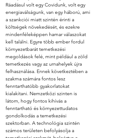
Ráadásul volt egy Covidunk, volt egy 
energiaválságunk, van egy háború, ami 
a szankciói miatt szintén érinti a 
költségek növekedését, és ezekre 
mindenféleképpen hamar válaszokat 
kell találni. Egyre több ember fordul 
környezetbarát temetkezési 
megoldások felé, mint például a zöld 
temetkezés vagy az urnahelyek újra 
felhasználása. Ennek következtében a 
szakma számára fontos lesz 
fenntarthatóbb gyakorlatokat 
kialakítani. Nemzetközi szinten is 
látom, hogy fontos kihívás a 
fenntartható és környezettudatos 
gondolkodás a temetkezési 
szektorban. A technológia szintén 
számos területen befolyásolja a 
temetkezési szakmát, beleértve a 