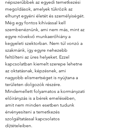
népszerűbbek az egyedi temetkezési 
megoldások, amelyek tükrözik az 
elhunyt egyéni életét és személyiségét. 
Még egy fontos kihívással kell 
szembenéznünk, ami nem más, mint az 
egyre növekvő munkaerőhiány a 
kegyeleti szektorban. Nem túl vonzó a 
szakmánk, így egyre nehezebb 
feltölteni az üres helyeket. Ezzel 
kapcsolatban kiemelt szerepe lehetne 
az oktatásnak, képzésnek, ami 
nagyobb elismertséget is nyújtana a 
területen dolgozók részére. 
Mindemellett folyamatos a kormányzati 
előirányzás is a bérek emelésében, 
amit nem minden esetben tudunk 
érvényesíteni a temetkezés 
szolgáltatással kapcsolatos 
díjtételeiben. 