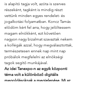
is alapító tagja volt, azóta is szerves 
részeként, tagként is mindig részt 
vettünk minden egyes rendelet- és 
jogalkotási folyamatban. Koncz Tamás 
elődöm kért fel arra, hogy jelöltessem 
magam elnökként, ezt követően 
nagyon nagy bizalmat szavaztak nekem 
a kollégák azzal, hogy megválasztottak, 
természetesen ennek nap mint nap 
próbálok megfelelni az elnökségi 
tagok segítő munkájával.
Az idei Tanexpo-n az egyik központi 
téma volt a különböző digitális 
megoldásoknak a megjelenése. Mi az 
az egy vagy két ilyen konkrét dolog, 
ami Ön szerint tényleg el tud 
Magyarországon is terjedni?
Tudomásul kell vennünk, hogy a világ 
előre fele megy, felgyorsult, úgyhogy 