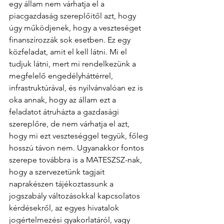
egy állam nem várhatja el a 
piacgazdaság szereplőitől azt, hogy 
úgy működjenek, hogy a veszteséget 
finanszírozzák sok esetben. Ez egy 
közfeladat, amit el kell látni. Mi el 
tudjuk látni, mert mi rendelkezünk a 
megfelelő engedélyháttérrel, 
infrastruktúrával, és nyilvánvalóan ez is 
oka annak, hogy az állam ezt a 
feladatot átruházta a gazdasági 
szereplőre, de nem várhatja el azt, 
hogy mi ezt veszteséggel tegyük, főleg 
hosszú távon nem. Ugyanakkor fontos 
szerepe továbbra is a MATESZSZ-nak, 
hogy a szervezetünk tagjait 
naprakészen tájékoztassunk a 
jogszabály változásokkal kapcsolatos 
kérdésekről, az egyes hivatalok 
jogértelmezési gyakorlatáról, vagy 