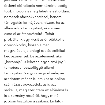
érdemi előrelépés nem történt, pedig 
több módon is meg lehetne ezt oldani: 
nemcsak áfacsökkentéssel, hanem 
támogatás formájában, hiszen, ha az 
állam adna támogatást, akkor nem 
esne el az áfabevételtől. Tehát 
próbáltunk egy kicsit az ő fejükkel is 
gondolkodni, hiszen a már 
megvalósult jelenlegi családpolitikai 
kedvezmények bevezetésének akár 
„koronája” is lehetne egy alanyi jogú 
temetéssel összefüggő állami 
támogatás. Nagyon nagy előrelépés 
szerintem már az is, amikor az online 
számlázást bevezették, az is ezt 
sarkallja, meg szerintem ez előirányzás 
is a kormány részéről, hogy minél 
jobban tisztuljon a szakma. Én látok 