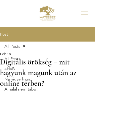
Post
All Posts
Feb 18
All Posts
Digitális örökség – mit
eHVB
hagyunk magunk után az
Ne vigye haza!
online térben?
A halál nem tabu!