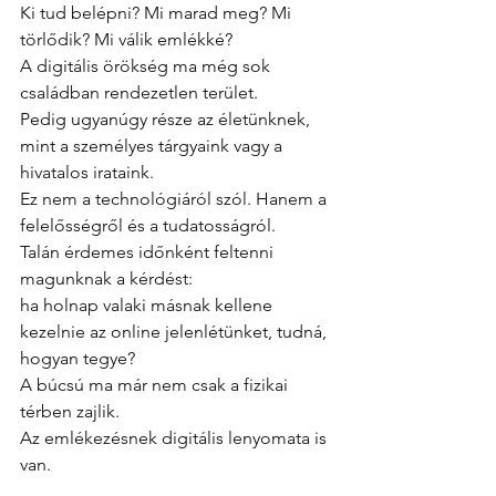
Ki tud belépni? Mi marad meg? Mi 
törlődik? Mi válik emlékké?
A digitális örökség ma még sok 
családban rendezetlen terület.
Pedig ugyanúgy része az életünknek, 
mint a személyes tárgyaink vagy a 
hivatalos irataink.
Ez nem a technológiáról szól. Hanem a 
felelősségről és a tudatosságról.
Talán érdemes időnként feltenni 
magunknak a kérdést:
ha holnap valaki másnak kellene 
kezelnie az online jelenlétünket, tudná, 
hogyan tegye?
A búcsú ma már nem csak a fizikai 
térben zajlik.
Az emlékezésnek digitális lenyomata is 
van.